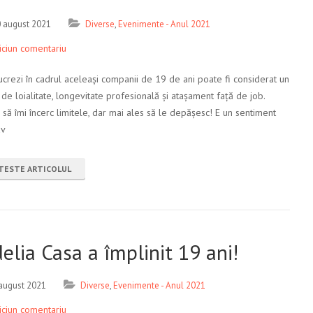
 august 2021
Diverse
,
Evenimente - Anul 2021
iciun comentariu
crezi în cadrul aceleași companii de 19 de ani poate fi considerat un
de loialitate, longevitate profesională și atașament față de job.
 să îmi încerc limitele, dar mai ales să le depășesc! E un sentiment
av
TESTE ARTICOLUL
delia Casa a împlinit 19 ani!
august 2021
Diverse
,
Evenimente - Anul 2021
iciun comentariu