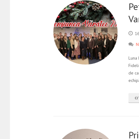
Pe
Va
16
N
Luna 
Fidel
de ca
echipă
CI
Pr