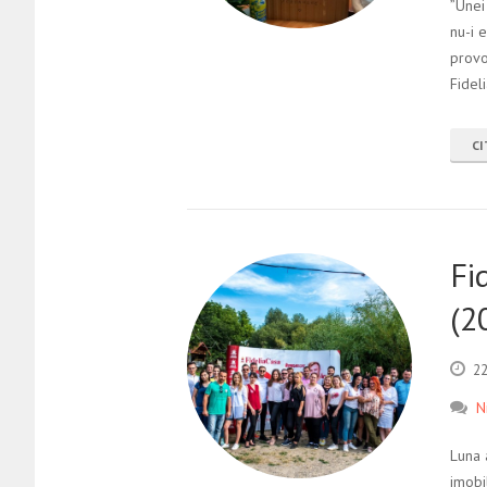
”Unei
nu-i 
provoc
Fidel
CI
Fi
(2
22
N
Luna 
imobi