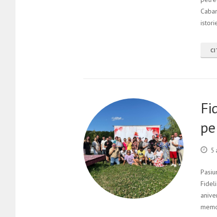
Caban
istori
CI
Fi
pe
5 
Pasiu
Fidel
anive
memo