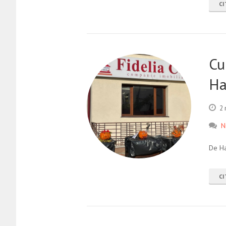
CI
Cu
Ha
2 
N
De Ha
CI