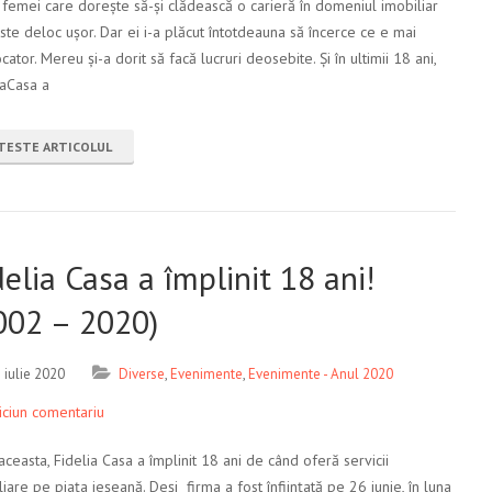
 femei care dorește să-și clădească o carieră în domeniul imobiliar
este deloc ușor. Dar ei i-a plăcut întotdeauna să încerce ce e mai
ator. Mereu și-a dorit să facă lucruri deosebite. Și în ultimii 18 ani,
iaCasa a
TESTE ARTICOLUL
delia Casa a împlinit 18 ani!
002 – 2020)
 iulie 2020
Diverse
,
Evenimente
,
Evenimente - Anul 2020
iciun comentariu
aceasta, Fidelia Casa a împlinit 18 ani de când oferă servicii
liare pe piața ieșeană. Deși firma a fost înființată pe 26 iunie, în luna