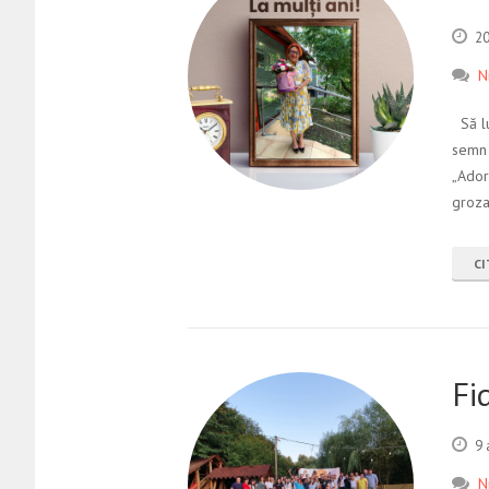
20
N
Să lu
semn 
„Ador
groz
CI
Fi
9 
N