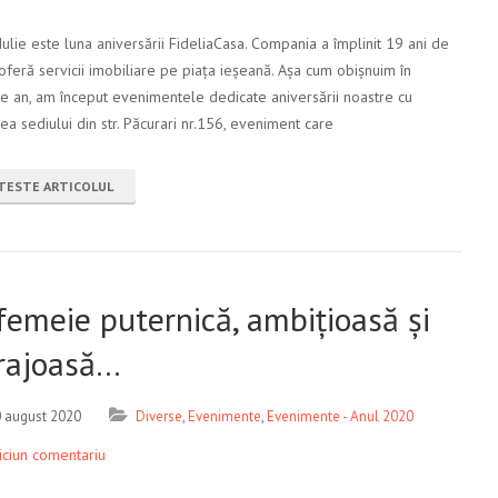
Iulie este luna aniversării FideliaCasa. Compania a împlinit 19 ani de
oferă servicii imobiliare pe piața ieșeană. Așa cum obișnuim în
re an, am început evenimentele dedicate aniversării noastre cu
rea sediului din str. Păcurari nr.156, eveniment care
TESTE ARTICOLUL
femeie puternică, ambițioasă și
rajoasă…
 august 2020
Diverse
,
Evenimente
,
Evenimente - Anul 2020
iciun comentariu