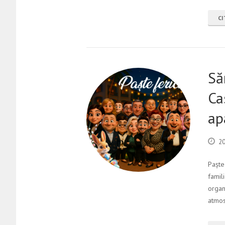
CI
Să
Ca
ap
20
Paște
famil
organ
atmos