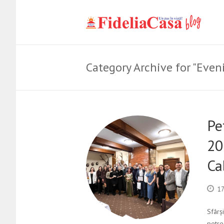
Category Archive for "Eve
Pe
20
Ca
17
Sfârș
petre