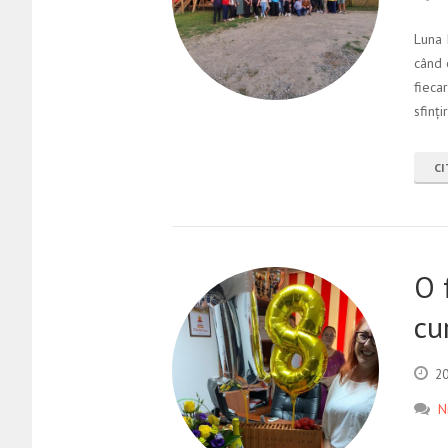
Luna 
când 
fieca
sfinți
CI
O 
cu
20
N