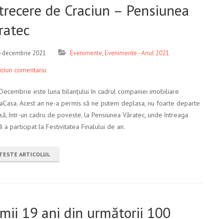
trecere de Craciun – Pensiunea
ratec
 decembrie 2021
Evenimente
,
Evenimente - Anul 2021
iciun comentariu
Decembrie este luna bilanțului în cadrul companiei imobiliare
iaCasa. Acest an ne-a permis să ne putem deplasa, nu foarte departe
să, într-un cadru de poveste, la Pensiunea Văratec, unde întreaga
 a participat la Festivitatea Finalului de an.
TESTE ARTICOLUL
imii 19 ani din următorii 100