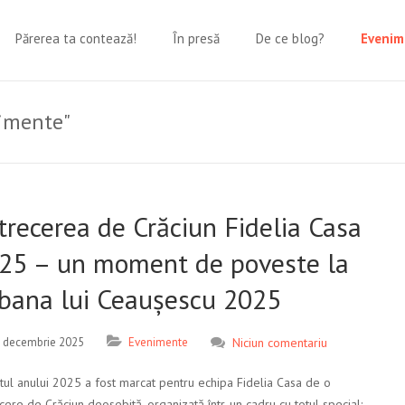
Părerea ta contează!
În presă
De ce blog?
Evenim
nimente"
trecerea de Crăciun Fidelia Casa
25 – un moment de poveste la
bana lui Ceaușescu 2025
 decembrie 2025
Evenimente
Niciun comentariu
itul anului 2025 a fost marcat pentru echipa Fidelia Casa de o
cere de Crăciun deosebită, organizată într-un cadru cu totul special: