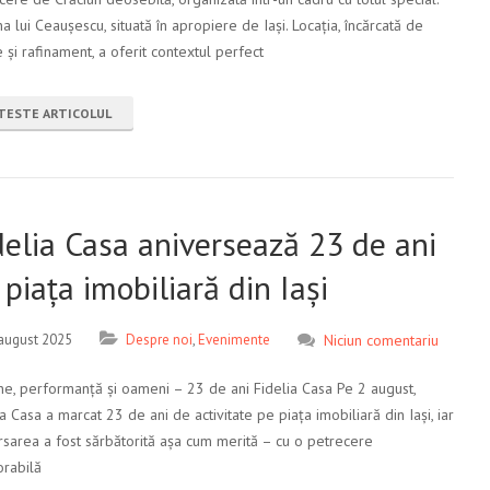
a lui Ceaușescu, situată în apropiere de Iași. Locația, încărcată de
e și rafinament, a oferit contextul perfect
TESTE ARTICOLUL
delia Casa aniversează 23 de ani
 piața imobiliară din Iași
august 2025
Despre noi
,
Evenimente
Niciun comentariu
ne, performanță și oameni – 23 de ani Fidelia Casa Pe 2 august,
ia Casa a marcat 23 de ani de activitate pe piața imobiliară din Iași, iar
rsarea a fost sărbătorită așa cum merită – cu o petrecere
rabilă