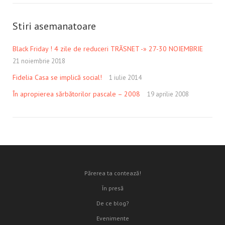
Stiri asemanatoare
Black Friday ! 4 zile de reduceri TRĂSNET -» 27-30 NOIEMBRIE
21 noiembrie 2018
Fidelia Casa se implică social!
1 iulie 2014
În apropierea sărbătorilor pascale – 2008
19 aprilie 2008
Părerea ta contează!
În presă
De ce blog?
Evenimente